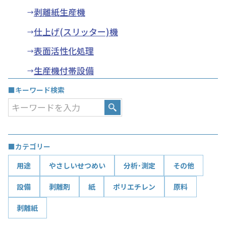
剥離紙生産機
仕上げ(スリッター)機
表面活性化処理
生産機付帯設備
■キーワード検索
■カテゴリー
用途
やさしいせつめい
分析･測定
その他
設備
剥離剤
紙
ポリエチレン
原料
剥離紙