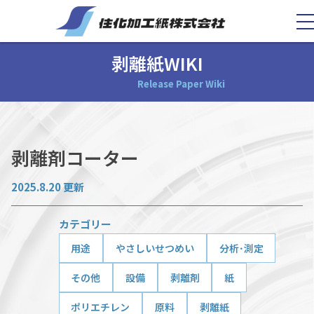
剥離紙WIKI
Release Paper Wiki
剥離剤コーター
2025.8.20 更新
カテゴリー
用途
やさしいせつめい
分析･測定
その他
設備
剥離剤
紙
ポリエチレン
原料
剥離紙