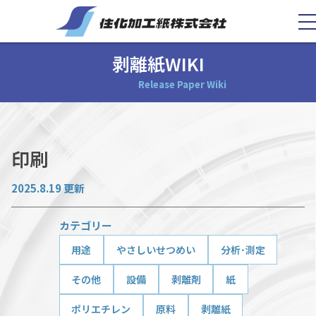
剥離紙WIKI
Release Paper Wiki
印刷
2025.8.19 更新
カテゴリー
用途
やさしいせつめい
分析･測定
その他
設備
剥離剤
紙
ポリエチレン
原料
剥離紙